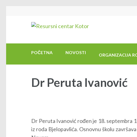
Skip
to
Resursni ce
JU Resursni centar za sl
content
(Press
Enter)
POČETNA
NOVOSTI
ORGANIZACIJA R
Dr Peruta Ivanović
Dr Peruta Ivanović rođen je 18. septembra 19
iz roda Bjelopavlića. Osnovnu školu završava