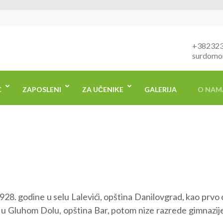
ntar Kotor
uh i govor "Dr Peruta Ivanović" Kotor
+38232
surdomo
C
ZAPOSLENI
ZA UČENIKE
GALERIJA
O NAM
28. godine u selu Lalevići, opština Danilovgrad, kao prvo 
 u Gluhom Dolu, opština Bar, potom nize razrede gimnazij