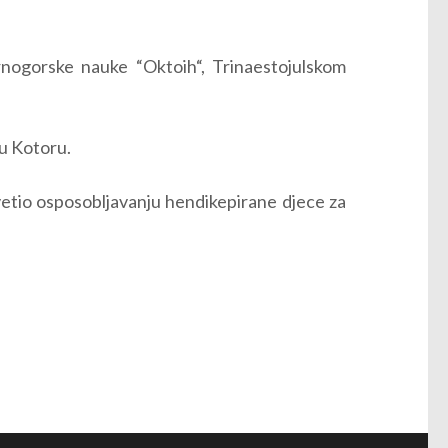
rnogorske nauke “Oktoih“, Trinaestojulskom
 u Kotoru.
svetio osposobljavanju hendikepirane djece za