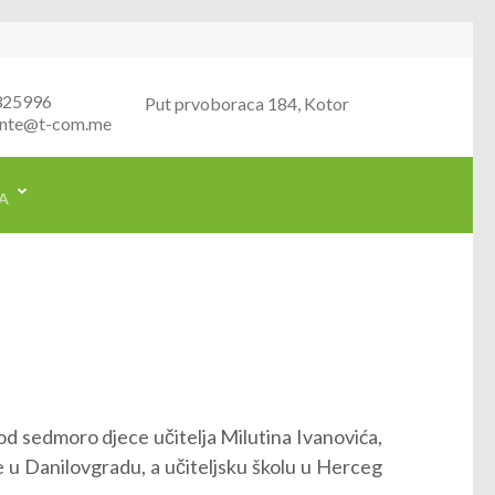
325996
Put prvoboraca 184, Kotor
nte@t-com.me
A
od sedmoro djece učitelja Milutina Ivanovića,
e u Danilovgradu, a učiteljsku školu u Herceg