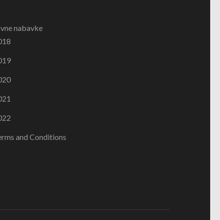
avne nabavke
018
019
020
021
022
erms and Conditions