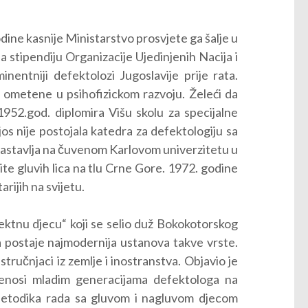
godine kasnije Ministarstvo prosvjete ga šalje u
a stipendiju Organizacije Ujedinjenih Nacija i
entniji defektolozi Jugoslavije prije rata.
ce ometene u psihofizickom razvoju. Želeći da
1952.god. diplomira Višu skolu za specijalne
s nije postojala katedra za defektologiju sa
 nastavlja na čuvenom Karlovom univerzitetu u
tite gluvih lica na tlu Crne Gore. 1972. godine
rijih na svijetu.
ktnu djecu“ koji se selio duž Bokokotorskog
na postaje najmodernija ustanova takve vrste.
stručnjaci iz zemlje i inostranstva. Objavio je
prenosi mladim generacijama defektologa na
Metodika rada sa gluvom i nagluvom djecom