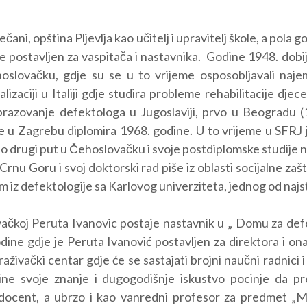
ečani, opština Pljevlja kao učitelj i upravitelj škole, a pola 
e postavljen za vaspitača i nastavnika. Godine 1948. dobij
slovačku, gdje su se u to vrijeme osposobljavali najemin
izaciji u Italiji gdje studira probleme rehabilitacije dje
obrazovanje defektologa u Jugoslaviji, prvo u Beogradu (
u Zagrebu diplomira 1968. godine. U to vrijeme u SFRJ jo
o drugi put u Čehoslovačku i svoje postdiplomske studije
rnu Goru i svoj doktorski rad piše iz oblasti socijalne zaš
iz defektologije sa Karlovog univerziteta, jednog od najsta
koj Peruta Ivanovic postaje nastavnik u „ Domu za defe
dine gdje je Peruta Ivanović postavljen za direktora i o
aživački centar gdje će se sastajati brojni naučni radnici i 
dine svoje znanje i dugogodišnje iskustvo pocinje da 
ocent, a ubrzo i kao vanredni profesor za predmet „