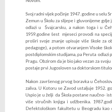
Novom.
Svoj radni vijek počinje 1947. godine u selu Sr
Zemun u Školu za slijepe i gluvonijeme gdje j
odlazi u Švajcarsku, a nakon toga i u Čeho
1959.godine šest mjeseci provodi na specijal
proširi svoje znanje upisuje više škole za 
pedagoge), a potom otvaranjem Visoke škole 
postdiplomskim studijama, pa Peruta odlazi p
Pragu. Obzirom da je bio jako vezan za svoju C
postaje prvi Jugosloven sa doktorskom titulom 
Nakon završenog prvog boravka u Čehoslovač
zaliva. U Kotoru se Zavod ustaljuje 1952. go
Uspio je u želji da Škola postane naučno- istr
više stručnih knjiga i udžbenika. 1987.go
Defektološkom fakultetu u Beogradu kao d