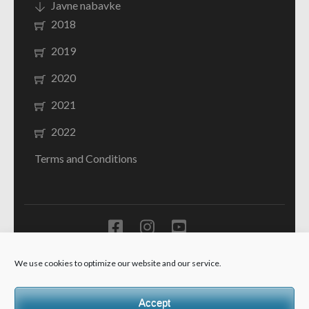
Javne nabavke
2018
2019
2020
2021
2022
Terms and Conditions
Ministarstvo prosvjete Crne Gore - JU Resursni centar za
We use cookies to optimize our website and our service.
sluh i govor "Dr Peruta Ivanović" Kotor -
School Zone |
Developed By
Rara Theme
. Powered by
WordPress
.
Accept