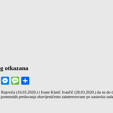
eg otkazana
ram
nt
Gmail
Messenger
Message
Share
 Rajovića (16.03.2020.) i Ivane Klarić Ivančić (28.03.2020.) da su do
e pomenutih predavanja obavijestićemo zainteresovane po nastavku rada