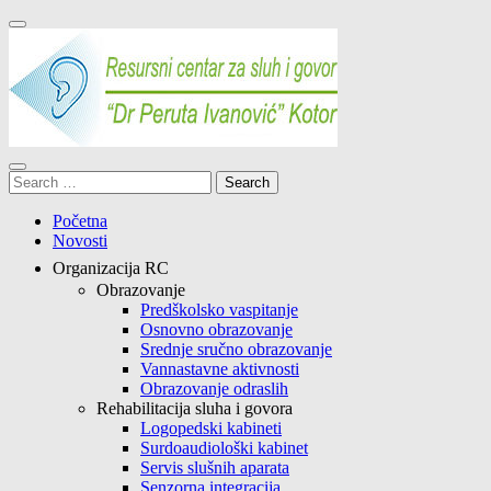
Skip
to
content
(Press
Enter)
Resursni centar Kotor
JU Resursni centar za sluh i govor "Dr Peruta Ivanović" Kotor
Search
for:
Početna
Novosti
Organizacija RC
Obrazovanje
Predškolsko vaspitanje
Osnovno obrazovanje
Srednje sručno obrazovanje
Vannastavne aktivnosti
Obrazovanje odraslih
Rehabilitacija sluha i govora
Logopedski kabineti
Surdoaudiološki kabinet
Servis slušnih aparata
Senzorna integracija