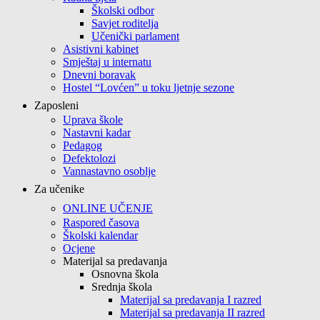
Školski odbor
Savjet roditelja
Učenički parlament
Asistivni kabinet
Smještaj u internatu
Dnevni boravak
Hostel “Lovćen” u toku ljetnje sezone
Zaposleni
Uprava škole
Nastavni kadar
Pedagog
Defektolozi
Vannastavno osoblje
Za učenike
ONLINE UČENJE
Raspored časova
Školski kalendar
Ocjene
Materijal sa predavanja
Osnovna škola
Srednja škola
Materijal sa predavanja I razred
Materijal sa predavanja II razred