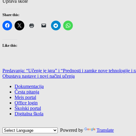
Uprava škole
Share this:
Like this:
Post
Predavanja: “Učenje je igra” i “Prednosti i zamke nove tehnologije i 
Obustava nastave i novi načini učenja
navigation
Dokumentacija
Česta pitanja
Meis portal
Office login
Školski portal
Digitalna škola
Powered by
Translate