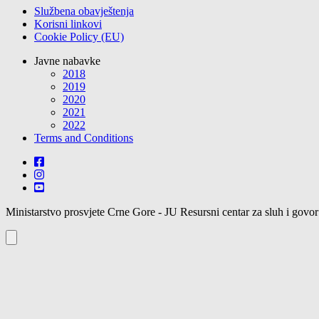
Službena obavještenja
Korisni linkovi
Cookie Policy (EU)
Javne nabavke
2018
2019
2020
2021
2022
Terms and Conditions
Ministarstvo prosvjete Crne Gore - JU Resursni centar za sluh i govo