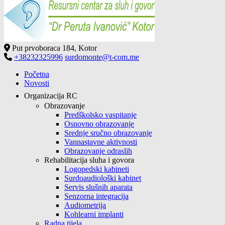
Put prvoboraca 184, Kotor
Resursni centar Kotor
JU Resursni centar za sluh i govor "Dr Peruta Ivanović" Kotor
+38232325996
surdomonte@t-com.me
Početna
Novosti
Organizacija RC
Obrazovanje
Predškolsko vaspitanje
Osnovno obrazovanje
Srednje sručno obrazovanje
Vannastavne aktivnosti
Obrazovanje odraslih
Rehabilitacija sluha i govora
Logopedski kabineti
Surdoaudiološki kabinet
Servis slušnih aparata
Senzorna integracija
Audiometrija
Kohlearni implanti
Radna tijela