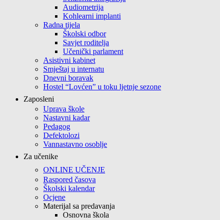
Audiometrija
Kohlearni implanti
Radna tijela
Školski odbor
Savjet roditelja
Učenički parlament
Asistivni kabinet
Smještaj u internatu
Dnevni boravak
Hostel “Lovćen” u toku ljetnje sezone
Zaposleni
Uprava škole
Nastavni kadar
Pedagog
Defektolozi
Vannastavno osoblje
Za učenike
ONLINE UČENJE
Raspored časova
Školski kalendar
Ocjene
Materijal sa predavanja
Osnovna škola