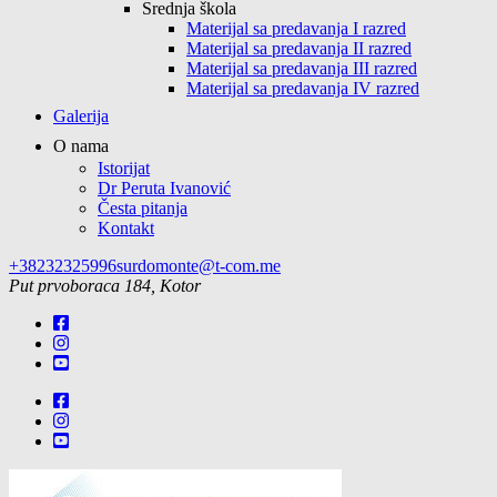
Srednja škola
Materijal sa predavanja I razred
Materijal sa predavanja II razred
Materijal sa predavanja III razred
Materijal sa predavanja IV razred
Galerija
O nama
Istorijat
Dr Peruta Ivanović
Česta pitanja
Kontakt
+38232325996
surdomonte@t-com.me
Put prvoboraca 184, Kotor