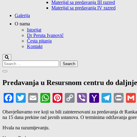
Materijal sa predavanja III razred
Materijal sa predavanja IV razred
Galerija
O nama
Istorijat
Dr Peruta Ivanović
Česta pitanja
Kontakt
Search
for:
Predavanja u Resursnom centru do daljnj
Facebook
Twitter
Email
WhatsApp
Pinterest
Copy
Viber
Yahoo
Teleg
Pri
Link
Mail
Obavještavamo sve koji su bili zainteresovani za predavanja dr Ranka
na 15 dana prekine rad javnih ustanova. O terminima održavanja gor
Hvala na razumijevanju.