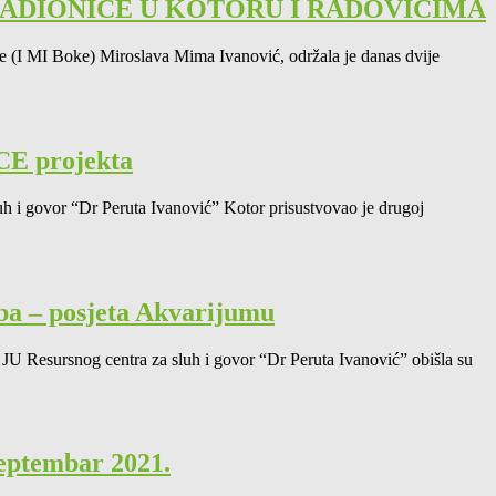
RADIONICE U KOTORU I RADOVIĆIMA
e (I MI Boke) Miroslava Mima Ivanović, održala je danas dvije
CE projekta
h i govor “Dr Peruta Ivanović” Kotor prisustvovao je drugoj
ba – posjeta Akvarijumu
U Resursnog centra za sluh i govor “Dr Peruta Ivanović” obišla su
septembar 2021.