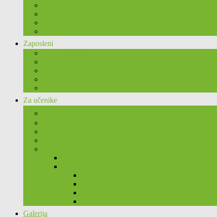
Asistivni kabinet
Smještaj u internatu
Dnevni boravak
Hostel “Lovćen” u toku ljetnje sezone
Zaposleni
Uprava škole
Nastavni kadar
Pedagog
Defektolozi
Vannastavno osoblje
Za učenike
ONLINE UČENJE
Raspored časova
Školski kalendar
Ocjene
Materijal sa predavanja
Osnovna škola
Srednja škola
Materijal sa predavanja I razred
Materijal sa predavanja II razred
Materijal sa predavanja III razred
Materijal sa predavanja IV razred
Galerija