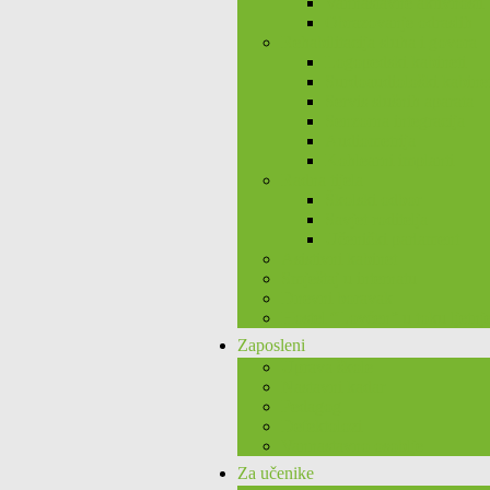
Vannastavne aktivnosti
Obrazovanje odraslih
Rehabilitacija sluha i govora
Logopedski kabineti
Surdoaudiološki kabine
Servis slušnih aparata
Senzorna integracija
Audiometrija
Kohlearni implanti
Radna tijela
Školski odbor
Savjet roditelja
Učenički parlament
Asistivni kabinet
Smještaj u internatu
Dnevni boravak
Hostel “Lovćen” u toku ljetnj
Zaposleni
Uprava škole
Nastavni kadar
Pedagog
Defektolozi
Vannastavno osoblje
Za učenike