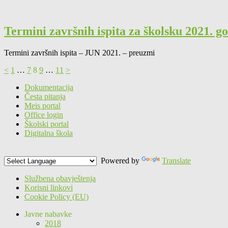
Termini završnih ispita za školsku 2021. g
Termini završnih ispita – JUN 2021. – preuzmi
Posts
Page
Page
Page
Page
Page
<
1
…
7
8
9
…
11
>
pagination
Dokumentacija
Česta pitanja
Meis portal
Office login
Školski portal
Digitalna škola
Powered by
Translate
Službena obavještenja
Korisni linkovi
Cookie Policy (EU)
Javne nabavke
2018