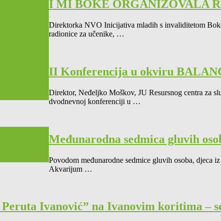
I MI BOKE ORGANIZOVALA 
Direktorka NVO Inicijativa mladih s invaliditetom Bok
radionice za učenike, …
avanja I razred
II Konferencija u okviru BALAN
vanja II razred
vanja III razred
Direktor, Neđeljko Moškov, JU Resursnog centra za slu
avanja IV razred
dvodnevnoj konferenciji u …
Međunarodna sedmica gluvih oso
Povodom međunarodne sedmice gluvih osoba, djeca iz J
Akvarijum …
 Peruta Ivanović” na Ivanovim koritima – 