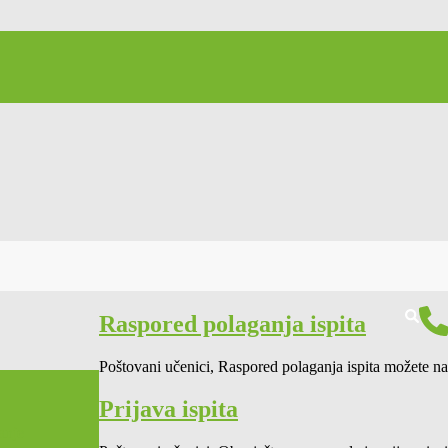
ruta Ivanović" Kotor
Raspored polaganja ispita
Poštovani učenici, Raspored polaganja ispita možete
Prijava ispita
anje