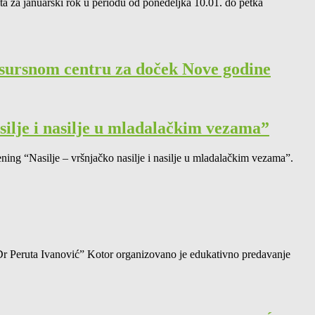
ta za januarski rok u periodu od ponedeljka 10.01. do petka
sursnom centru za doček Nove godine
silje i nasilje u mladalačkim vezama”
ening “Nasilje – vršnjačko nasilje i nasilje u mladalačkim vezama”.
r Peruta Ivanović” Kotor organizovano je edukativno predavanje