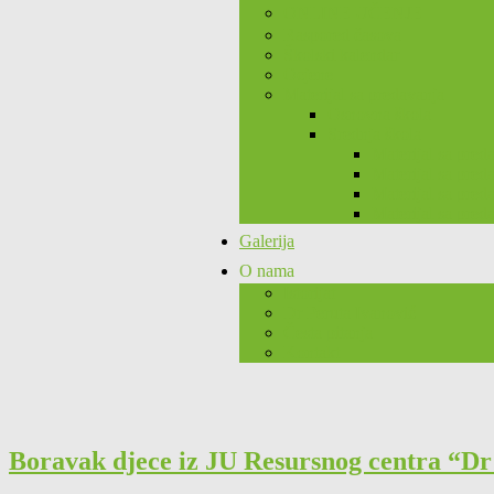
ONLINE UČENJE
Raspored časova
Školski kalendar
Ocjene
Materijal sa predavanja
Osnovna škola
Srednja škola
Materijal sa pred
Materijal sa preda
Materijal sa preda
Materijal sa pred
Galerija
O nama
Istorijat
Dr Peruta Ivanović
Česta pitanja
Kontakt
Boravak djece iz JU Resursnog centra “Dr