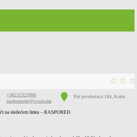
+38232325996
Put prvoboraca 184, Kotor
surdomonte@t-com.me
 naći na sledećem linku – RASPORED