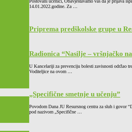
Poštovani učenici, Obavještavamo vas da je prijava ispi
14.01.2022.godine. Za …
t
Priprema predškolske grupe u Re
Radionica “Nasilje – vršnjačko na
U Kancelariji za prevenciju bolesti zavisnosti održao tr
Voditeljice na ovom …
e sezone
„Specifične smetnje u učenju”
Povodom Dana JU Resursnog centra za sluh i govor “D
pod nazivom „Specifične …